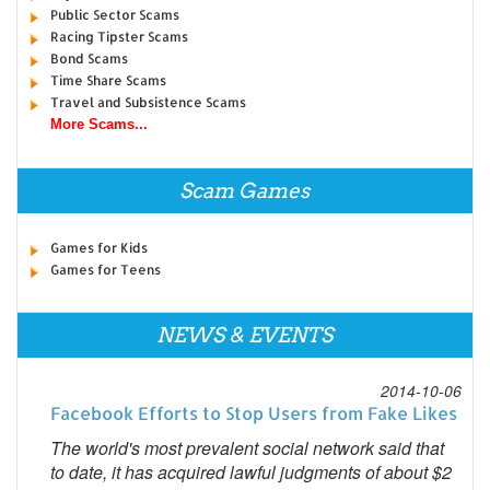
Public Sector Scams
Racing Tipster Scams
Bond Scams
Time Share Scams
Travel and Subsistence Scams
More Scams...
Scam Games
Games for Kids
Games for Teens
NEWS & EVENTS
2014-10-06
Facebook Efforts to Stop Users from Fake Likes
The world's most prevalent social network said that
to date, it has acquired lawful judgments of about $2