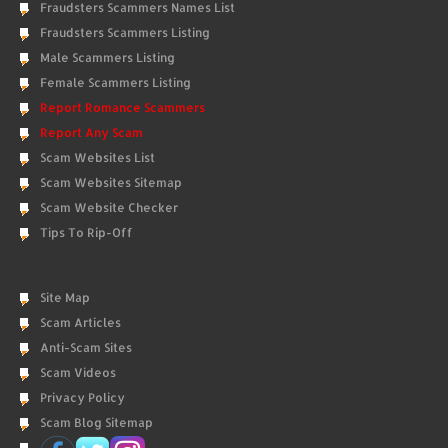
Fraudsters Scammers Names List
Fraudsters Scammers Listing
Male Scammers Listing
Female Scammers Listing
Report Romance Scammers
Report Any Scam
Scam Websites List
Scam Websites Sitemap
Scam Website Checker
Tips To Rip-Off
Site Map
Scam Articles
Anti-Scam Sites
Scam Videos
Privacy Policy
Scam Blog Sitemap