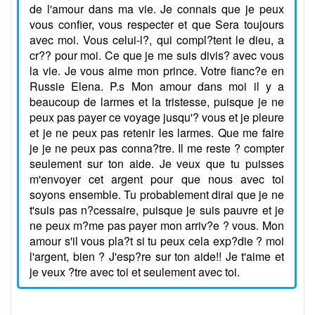
de l'amour dans ma vie. Je connais que je peux
vous confier, vous respecter et que Sera toujours
avec moi. Vous celui-l?, qui compl?tent le dieu, a
cr?? pour moi. Ce que je me suis divis? avec vous
la vie. Je vous aime mon prince. Votre fianc?e en
Russie Elena. P.s Mon amour dans moi il y a
beaucoup de larmes et la tristesse, puisque je ne
peux pas payer ce voyage jusqu'? vous et je pleure
et je ne peux pas retenir les larmes. Que me faire
je je ne peux pas conna?tre. Il me reste ? compter
seulement sur ton aide. Je veux que tu puisses
m'envoyer cet argent pour que nous avec toi
soyons ensemble. Tu probablement dirai que je ne
t'suis pas n?cessaire, puisque je suis pauvre et je
ne peux m?me pas payer mon arriv?e ? vous. Mon
amour s'il vous pla?t si tu peux cela exp?die ? moi
l'argent, bien ? J'esp?re sur ton aide!! Je t'aime et
je veux ?tre avec toi et seulement avec toi.