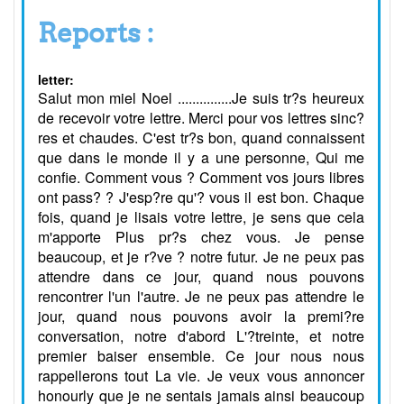
Reports :
letter:
Salut mon miel Noel ...............Je suis tr?s heureux
de recevoir votre lettre. Merci pour vos lettres sinc?
res et chaudes. C'est tr?s bon, quand connaissent
que dans le monde il y a une personne, Qui me
confie. Comment vous ? Comment vos jours libres
ont pass? ? J'esp?re qu'? vous il est bon. Chaque
fois, quand je lisais votre lettre, je sens que cela
m'apporte Plus pr?s chez vous. Je pense
beaucoup, et je r?ve ? notre futur. Je ne peux pas
attendre dans ce jour, quand nous pouvons
rencontrer l'un l'autre. Je ne peux pas attendre le
jour, quand nous pouvons avoir la premi?re
conversation, notre d'abord L'?treinte, et notre
premier baiser ensemble. Ce jour nous nous
rappellerons tout La vie. Je veux vous annoncer
honourly que je ne sentais jamais ainsi beaucoup