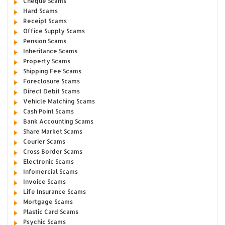
Cheque Scams
Hard Scams
Receipt Scams
Office Supply Scams
Pension Scams
Inheritance Scams
Property Scams
Shipping Fee Scams
Foreclosure Scams
Direct Debit Scams
Vehicle Matching Scams
Cash Point Scams
Bank Accounting Scams
Share Market Scams
Courier Scams
Cross Border Scams
Electronic Scams
Infomercial Scams
Invoice Scams
Life Insurance Scams
Mortgage Scams
Plastic Card Scams
Psychic Scams