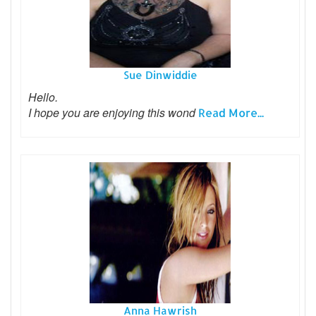
Sue Dinwiddie
Hello.
I hope you are enjoying this wond
Read More...
Anna Hawrish