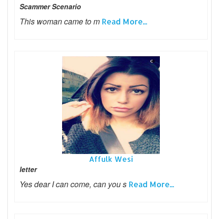
Scammer Scenario
This woman came to m
Read More...
Affulk Wesi
letter
Yes dear I can come, can you s
Read More...