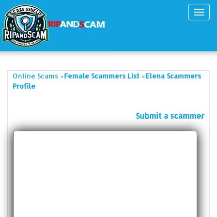
Toggl
navig
»
»
Online Scams
Female Scammers List
Elena Scammers
Profile
Submit a scammer