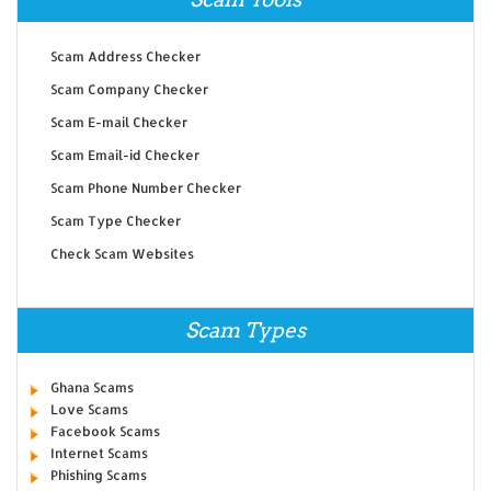
Scam Address Checker
Scam Company Checker
Scam E-mail Checker
Scam Email-id Checker
Scam Phone Number Checker
Scam Type Checker
Check Scam Websites
Scam Types
Ghana Scams
Love Scams
Facebook Scams
Internet Scams
Phishing Scams